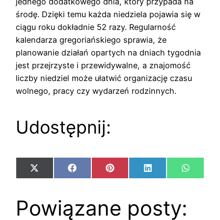
jednego dodatkowego dnia, który przypada na
środę. Dzięki temu każda niedziela pojawia się w
ciągu roku dokładnie 52 razy. Regularność
kalendarza gregoriańskiego sprawia, że
planowanie działań opartych na dniach tygodnia
jest przejrzyste i przewidywalne, a znajomość
liczby niedziel może ułatwić organizację czasu
wolnego, pracy czy wydarzeń rodzinnych.
Udostępnij:
Share
Share
Share
Share
Share
X
Facebook
Pinterest
LinkedIn
WhatsA
on
on
on
on
on
(Twitter)
Powiązane posty: