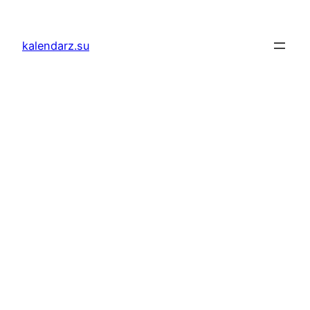
Przejdź
do
kalendarz.su
treści