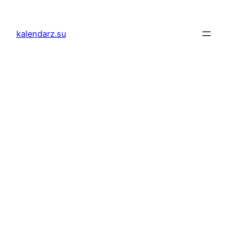
Przejdź
do
kalendarz.su
treści