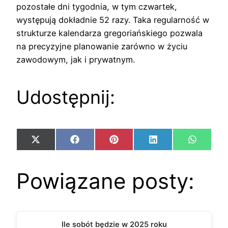
pozostałe dni tygodnia, w tym czwartek,
występują dokładnie 52 razy. Taka regularność w
strukturze kalendarza gregoriańskiego pozwala
na precyzyjne planowanie zarówno w życiu
zawodowym, jak i prywatnym.
Udostępnij:
Share
Share
Share
Share
Share
X
Facebook
Pinterest
LinkedIn
WhatsA
on
on
on
on
on
(Twitter)
Powiązane posty:
Ile sobót będzie w 2025 roku