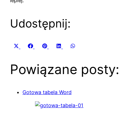
lepiej.
Udostępnij:
Share
Share
Share
Share
Share
X
Facebook
Pinterest
LinkedIn
WhatsApp
on
on
on
on
on
(Twitter)
Powiązane posty:
Gotowa tabela Word