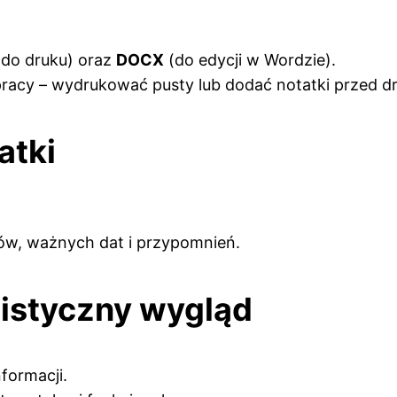
 do druku) oraz
DOCX
(do edycji w Wordzie).
acy – wydrukować pusty lub dodać notatki przed d
atki
nów, ważnych dat i przypomnień.
listyczny wygląd
nformacji.