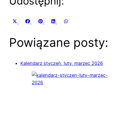
Udostępnij:
Share
Share
Share
Share
Share
X
Facebook
Pinterest
LinkedIn
WhatsApp
on
on
on
on
on
(Twitter)
Powiązane posty:
Kalendarz styczeń, luty, marzec 2026