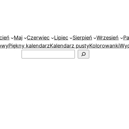
cień
Maj
Czerwiec
Lipiec
Sierpień
Wrzesień
Pa
owy
Piękny kalendarz
Kalendarz pusty
Kolorowanki
Wyd
Szukaj