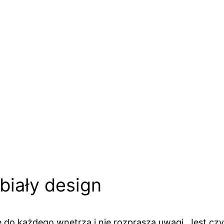
biały design
do każdego wnętrza i nie rozprasza uwagi. Jest czyte