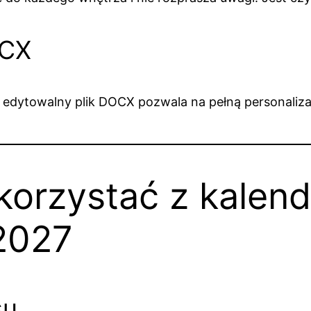
OCX
 edytowalny plik DOCX pozwala na pełną personaliza
korzystać z kalend
2027
su