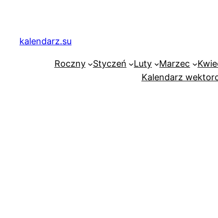
Przejdź
do
treści
kalendarz.su
Roczny
Styczeń
Luty
Marzec
Kwie
Kalendarz wektor