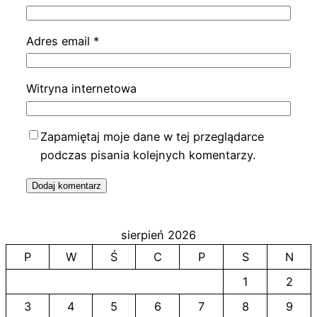
Adres email
*
Witryna internetowa
Zapamiętaj moje dane w tej przeglądarce
podczas pisania kolejnych komentarzy.
sierpień 2026
P
W
Ś
C
P
S
N
1
2
3
4
5
6
7
8
9