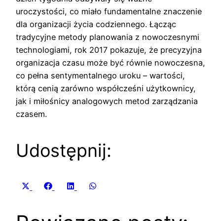
uroczystości, co miało fundamentalne znaczenie
dla organizacji życia codziennego. Łącząc
tradycyjne metody planowania z nowoczesnymi
technologiami, rok 2017 pokazuje, że precyzyjna
organizacja czasu może być równie nowoczesna,
co pełna sentymentalnego uroku – wartości,
którą cenią zarówno współcześni użytkownicy,
jak i miłośnicy analogowych metod zarządzania
czasem.
Udostępnij:
Share
Share
Share
Share
X
Facebook
LinkedIn
WhatsApp
on
on
on
on
(Twitter)