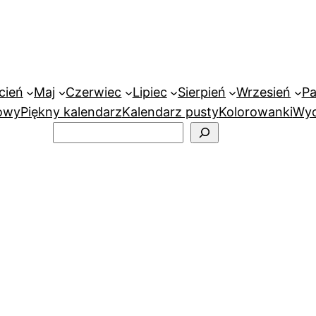
cień
Maj
Czerwiec
Lipiec
Sierpień
Wrzesień
Pa
owy
Piękny kalendarz
Kalendarz pusty
Kolorowanki
Wyd
Szukaj