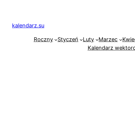
Przejdź
do
treści
kalendarz.su
Roczny
Styczeń
Luty
Marzec
Kwie
Kalendarz wektor