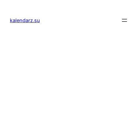
Przejdź
do
kalendarz.su
treści