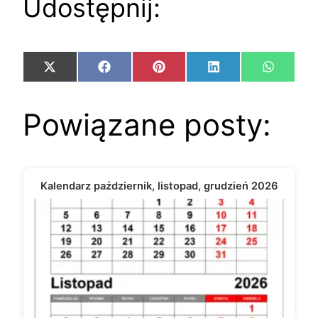
Udostępnij:
Share
Share
Share
Share
Share
X
Facebook
Pinterest
LinkedIn
WhatsA
on
on
on
on
on
(Twitter)
Powiązane posty:
Kalendarz październik, listopad, grudzień 2026