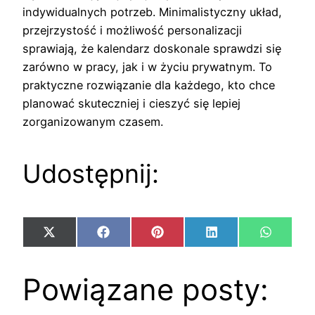
indywidualnych potrzeb. Minimalistyczny układ,
przejrzystość i możliwość personalizacji
sprawiają, że kalendarz doskonale sprawdzi się
zarówno w pracy, jak i w życiu prywatnym. To
praktyczne rozwiązanie dla każdego, kto chce
planować skuteczniej i cieszyć się lepiej
zorganizowanym czasem.
Udostępnij:
Share
Share
Share
Share
Share
X
Facebook
Pinterest
LinkedIn
WhatsA
on
on
on
on
on
(Twitter)
Powiązane posty: