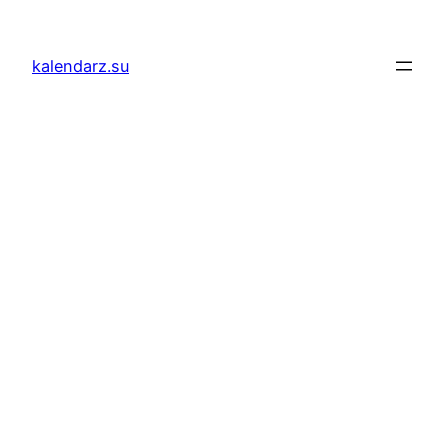
Przejdź
do
kalendarz.su
treści