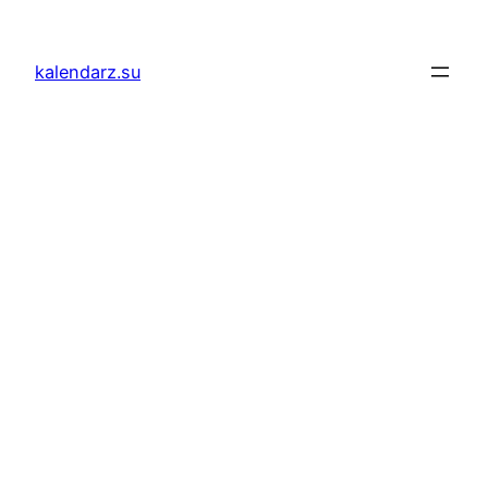
Przejdź
do
kalendarz.su
treści