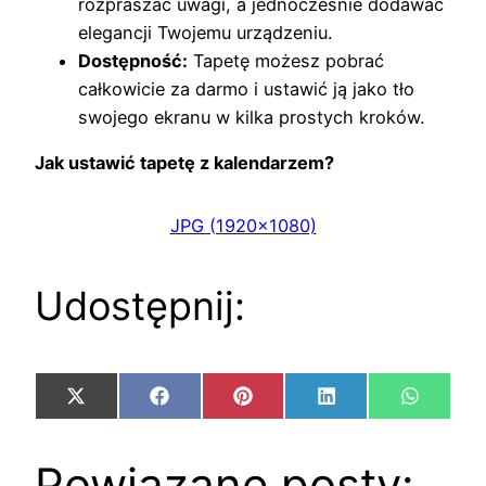
rozpraszać uwagi, a jednocześnie dodawać
elegancji Twojemu urządzeniu.
Dostępność:
Tapetę możesz pobrać
całkowicie za darmo i ustawić ją jako tło
swojego ekranu w kilka prostych kroków.
Jak ustawić tapetę z kalendarzem?
JPG (1920×1080)
Udostępnij:
Share
Share
Share
Share
Share
X
Facebook
Pinterest
LinkedIn
WhatsA
on
on
on
on
on
(Twitter)
Powiązane posty: