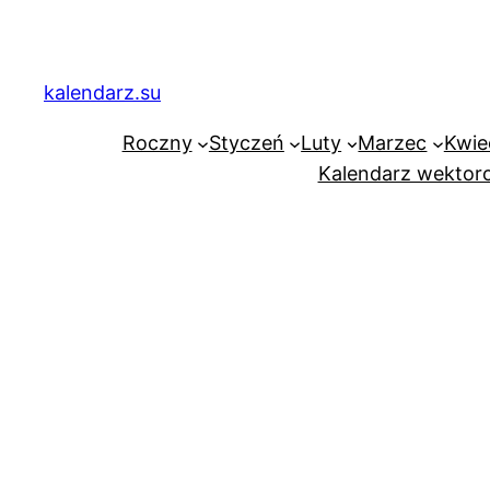
Przejdź
do
treści
kalendarz.su
Roczny
Styczeń
Luty
Marzec
Kwie
Kalendarz wektor