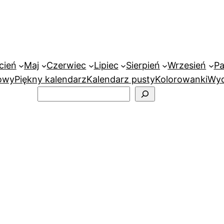
cień
Maj
Czerwiec
Lipiec
Sierpień
Wrzesień
Pa
owy
Piękny kalendarz
Kalendarz pusty
Kolorowanki
Wyd
Szukaj