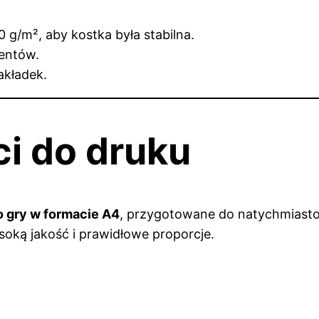
00 g/m², aby kostka była stabilna.
entów.
akładek.
ci do druku
o gry w formacie A4
, przygotowane do natychmiasto
oką jakość i prawidłowe proporcje.