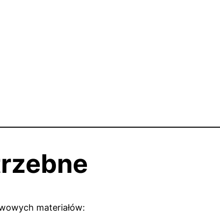
trzebne
awowych materiałów: