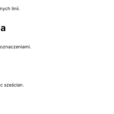
ych linii.
ia
z oznaczeniami.
ąc sześcian.