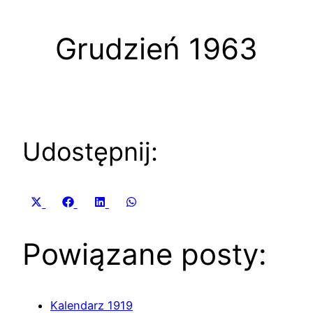
Grudzień 1963
Udostępnij:
Share
Share
Share
Share
X
Facebook
LinkedIn
WhatsApp
on
on
on
on
(Twitter)
Powiązane posty:
Kalendarz 1919