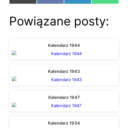
on
on
on
on
(Twitter)
Powiązane posty:
Kalendarz 1944
Kalendarz 1943
Kalendarz 1947
Kalendarz 1934