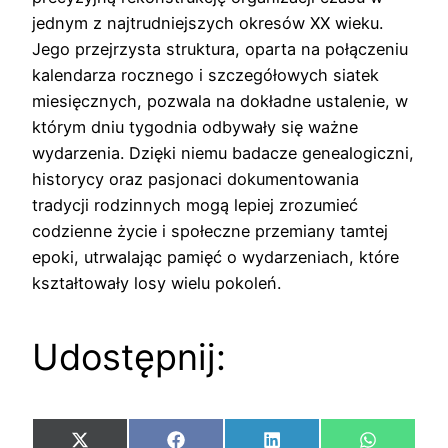
jednym z najtrudniejszych okresów XX wieku.
Jego przejrzysta struktura, oparta na połączeniu
kalendarza rocznego i szczegółowych siatek
miesięcznych, pozwala na dokładne ustalenie, w
którym dniu tygodnia odbywały się ważne
wydarzenia. Dzięki niemu badacze genealogiczni,
historycy oraz pasjonaci dokumentowania
tradycji rodzinnych mogą lepiej zrozumieć
codzienne życie i społeczne przemiany tamtej
epoki, utrwalając pamięć o wydarzeniach, które
kształtowały losy wielu pokoleń.
Udostępnij:
Share
Share
Share
Share
X
Facebook
LinkedIn
WhatsAp