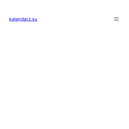
Przejdź
do
kalendarz.su
treści