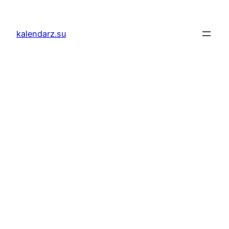
Przejdź
do
kalendarz.su
treści