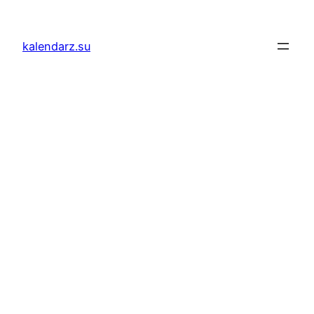
Przejdź
do
kalendarz.su
treści