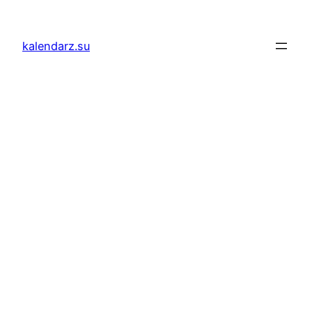
Przejdź
do
kalendarz.su
treści