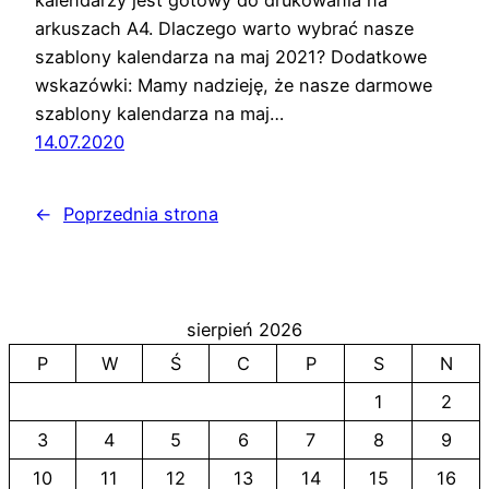
kalendarzy jest gotowy do drukowania na
arkuszach A4. Dlaczego warto wybrać nasze
szablony kalendarza na maj 2021? Dodatkowe
wskazówki: Mamy nadzieję, że nasze darmowe
szablony kalendarza na maj…
14.07.2020
←
Poprzednia strona
sierpień 2026
P
W
Ś
C
P
S
N
1
2
3
4
5
6
7
8
9
10
11
12
13
14
15
16