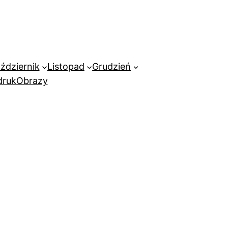
ździernik
Listopad
Grudzień
ruk
Obrazy