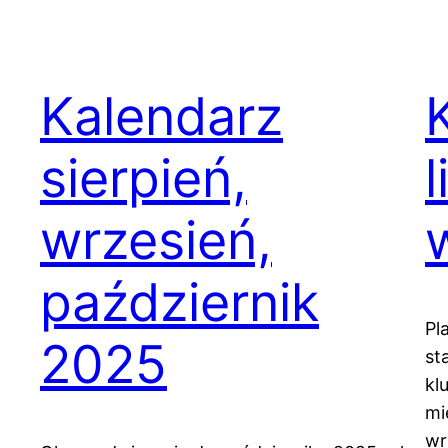
Kalendarz
sierpień,
l
wrzesień,
październik
Pl
2025
st
kl
mi
wr