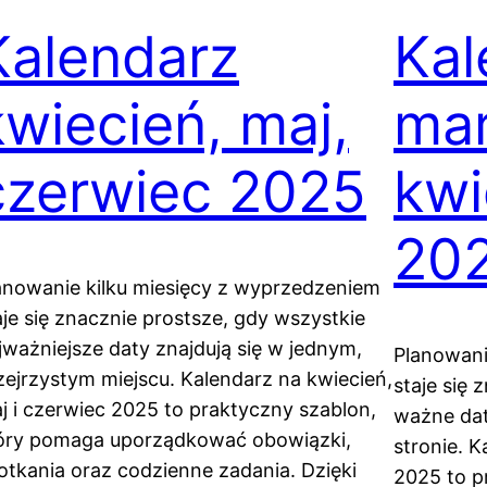
Kalendarz
Kal
kwiecień, maj,
mar
czerwiec 2025
kwi
20
anowanie kilku miesięcy z wyprzedzeniem
aje się znacznie prostsze, gdy wszystkie
jważniejsze daty znajdują się w jednym,
Planowani
zejrzystym miejscu. Kalendarz na kwiecień,
staje się 
j i czerwiec 2025 to praktyczny szablon,
ważne daty
óry pomaga uporządkować obowiązki,
stronie. K
otkania oraz codzienne zadania. Dzięki
2025 to p