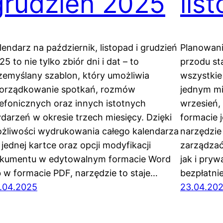
grudzień 2025
lis
lendarz na październik, listopad i grudzień
Planowani
25 to nie tylko zbiór dni i dat – to
przodu sta
zemyślany szablon, który umożliwia
wszystkie
orządkowanie spotkań, rozmów
jednym mi
lefonicznych oraz innych istotnych
wrzesień, 
darzeń w okresie trzech miesięcy. Dzięki
formacie j
żliwości wydrukowania całego kalendarza
narzędzie
 jednej kartce oraz opcji modyfikacji
zarządza
kumentu w edytowalnym formacie Word
jak i pryw
b w formacie PDF, narzędzie to staje…
bezpłatni
.04.2025
23.04.20