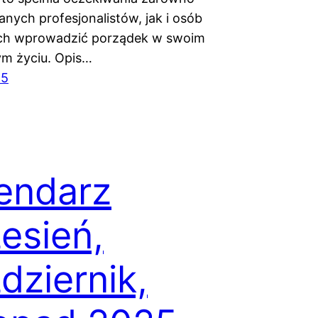
nych profesjonalistów, jak i osób
ch wprowadzić porządek w swoim
m życiu. Opis…
25
endarz
esień,
dziernik,