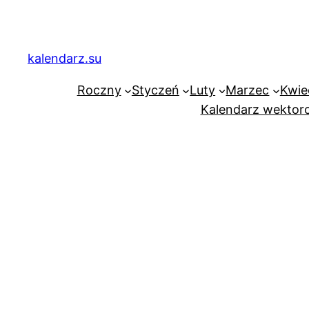
Przejdź
do
treści
kalendarz.su
Roczny
Styczeń
Luty
Marzec
Kwie
Kalendarz wektor