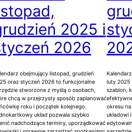
listopad,
gru
grudzień 2025 i
sty
styczeń 2026
20
lendarz obejmujący listopad, grudzień
Kalendarz
25 oraz styczeń 2026 to funkcjonalne
luty 2025
rzędzie stworzone z myślą o osobach,
szablon, k
óre chcą w przejrzysty sposób zaplanować
efektywne
ńcówkę roku i początek kolejnego.
okresu na 
dnokartkowy układ pozwala szybko
układowi 
enić nadchodzące terminy, uporządkować
edytowaln
owiązki i sprawnie zarządzać spotkaniami,
narzędzie