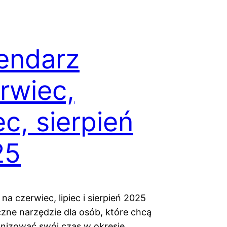
endarz
rwiec,
iec, sierpień
25
na czerwiec, lipiec i sierpień 2025
czne narzędzie dla osób, które chcą
ganizować swój czas w okresie