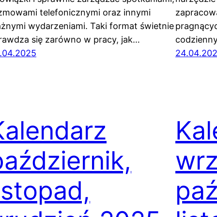
zmowami telefonicznymi oraz innymi
zapracowa
żnymi wydarzeniami. Taki format świetnie
pragnący
rawdza się zarówno w pracy, jak…
codzienny
.04.2025
24.04.20
Kalendarz
Kal
październik,
wrz
listopad,
paź