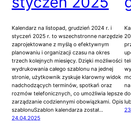
styczeń 2025
Kalendarz na listopad, grudzień 2024 r. i
Ka
styczeń 2025 r. to wszechstronne narzędzie
20
zaprojektowane z myślą o efektywnym
pr
planowaniu i organizacji czasu na okres
up
trzech kolejnych miesięcy. Dzięki możliwości
te
wydrukowania całego szablonu na jednej
wy
stronie, użytkownik zyskuje klarowny widok
mo
nadchodzących terminów, spotkań oraz
na
rozmów telefonicznych, co umożliwia lepsze
do
zarządzanie codziennymi obowiązkami. Opis
lu
szablonuSzablon kalendarza został…
23
24.04.2025