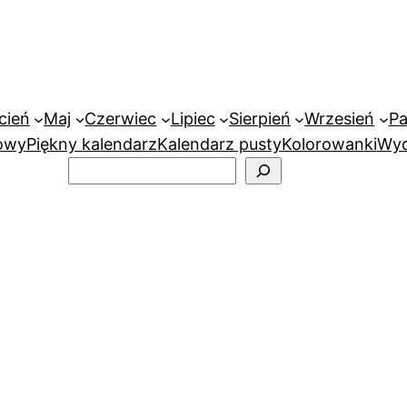
cień
Maj
Czerwiec
Lipiec
Sierpień
Wrzesień
Pa
owy
Piękny kalendarz
Kalendarz pusty
Kolorowanki
Wyd
Szukaj