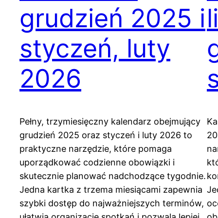
grudzień 2025 i
styczeń, luty
2026
Pełny, trzymiesięczny kalendarz obejmujący
Ka
grudzień 2025 oraz styczeń i luty 2026 to
20
praktyczne narzędzie, które pomaga
na
uporządkować codzienne obowiązki i
kt
skutecznie planować nadchodzące tygodnie.
ko
Jedna kartka z trzema miesiącami zapewnia
Je
szybki dostęp do najważniejszych terminów,
oc
ułatwia organizację spotkań i pozwala lepiej
ob