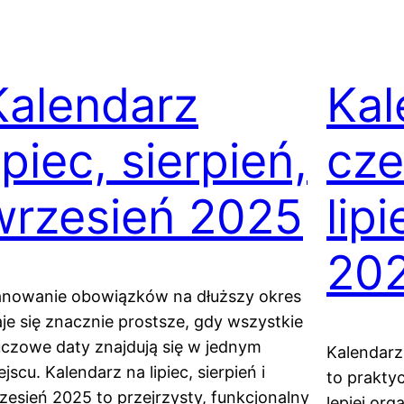
Kalendarz
Kal
ipiec, sierpień,
cze
wrzesień 2025
lip
20
anowanie obowiązków na dłuższy okres
aje się znacznie prostsze, gdy wszystkie
uczowe daty znajdują się w jednym
Kalendarz 
ejscu. Kalendarz na lipiec, sierpień i
to prakty
zesień 2025 to przejrzysty, funkcjonalny
lepiej or